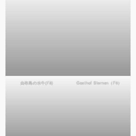
由布島の水牛(F8)
Gasthof Sternen（F6）