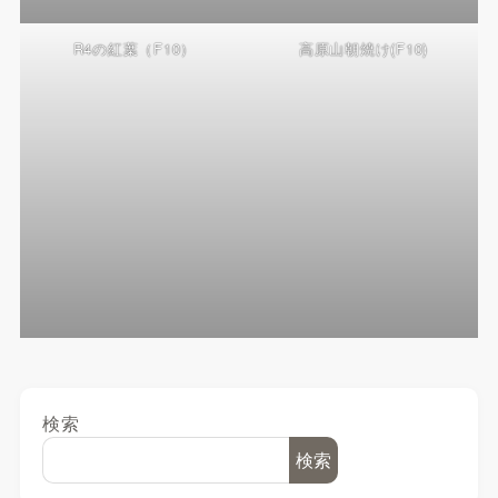
R4の紅葉（F10）
高原山朝焼け(F10)
検索
検索